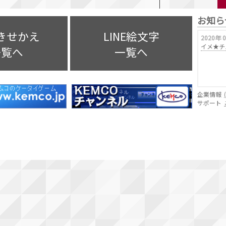
お知ら
NEスタンプ、LINEきせかえ、LINE絵文字
Eきせかえ
LINE絵文字
引き続き利用可能です。
2020年 
イメ★チ
顧いただきありがとうございました。
一覧へ
一覧へ
企業情報
サポート