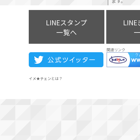
ます。
購入済みのLI
LINEスタンプ
LIN
については
長らくご愛
一覧へ
関連リンク
イメ★チェンとは？