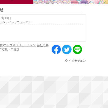
せ
07月13日
ェンサイトリニューアル
(株)コトブキソリューション
会社概要
ご意見・ご感想
© イメ★チェン